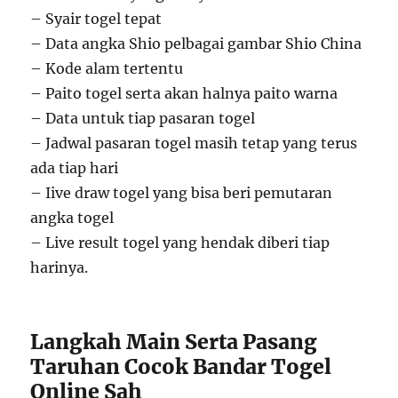
– Syair togel tepat
– Data angka Shio pelbagai gambar Shio China
– Kode alam tertentu
– Paito togel serta akan halnya paito warna
– Data untuk tiap pasaran togel
– Jadwal pasaran togel masih tetap yang terus
ada tiap hari
– Iive draw togel yang bisa beri pemutaran
angka togel
– Live result togel yang hendak diberi tiap
harinya.
Langkah Main Serta Pasang
Taruhan Cocok Bandar Togel
Online Sah