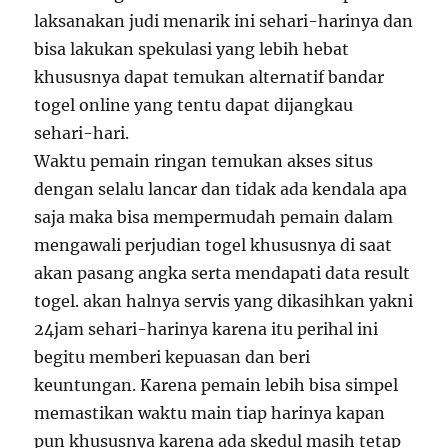
laksanakan judi menarik ini sehari-harinya dan
bisa lakukan spekulasi yang lebih hebat
khususnya dapat temukan alternatif bandar
togel online yang tentu dapat dijangkau
sehari-hari.
Waktu pemain ringan temukan akses situs
dengan selalu lancar dan tidak ada kendala apa
saja maka bisa mempermudah pemain dalam
mengawali perjudian togel khususnya di saat
akan pasang angka serta mendapati data result
togel. akan halnya servis yang dikasihkan yakni
24jam sehari-harinya karena itu perihal ini
begitu memberi kepuasan dan beri
keuntungan. Karena pemain lebih bisa simpel
memastikan waktu main tiap harinya kapan
pun khususnya karena ada skedul masih tetap