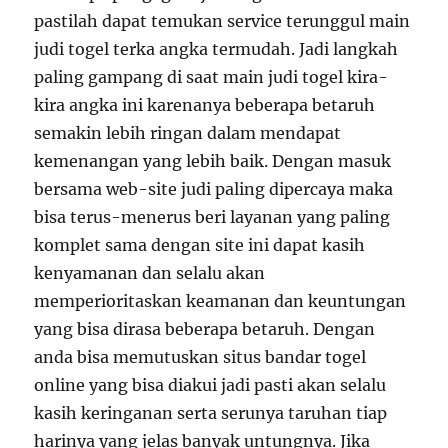
pastilah dapat temukan service terunggul main
judi togel terka angka termudah. Jadi langkah
paling gampang di saat main judi togel kira-
kira angka ini karenanya beberapa betaruh
semakin lebih ringan dalam mendapat
kemenangan yang lebih baik. Dengan masuk
bersama web-site judi paling dipercaya maka
bisa terus-menerus beri layanan yang paling
komplet sama dengan site ini dapat kasih
kenyamanan dan selalu akan
memperioritaskan keamanan dan keuntungan
yang bisa dirasa beberapa betaruh. Dengan
anda bisa memutuskan situs bandar togel
online yang bisa diakui jadi pasti akan selalu
kasih keringanan serta serunya taruhan tiap
harinya yang jelas banyak untungnya. Jika