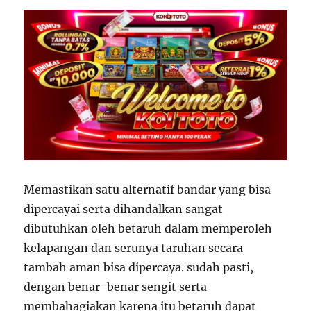
Memastikan satu alternatif bandar yang bisa
dipercayai serta dihandalkan sangat
dibutuhkan oleh betaruh dalam memperoleh
kelapangan dan serunya taruhan secara
tambah aman bisa dipercaya. sudah pasti,
dengan benar-benar sengit serta
membahagiakan karena itu betaruh dapat