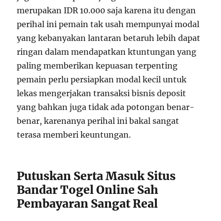
merupakan IDR 10.000 saja karena itu dengan
perihal ini pemain tak usah mempunyai modal
yang kebanyakan lantaran betaruh lebih dapat
ringan dalam mendapatkan ktuntungan yang
paling memberikan kepuasan terpenting
pemain perlu persiapkan modal kecil untuk
lekas mengerjakan transaksi bisnis deposit
yang bahkan juga tidak ada potongan benar-
benar, karenanya perihal ini bakal sangat
terasa memberi keuntungan.
Putuskan Serta Masuk Situs
Bandar Togel Online Sah
Pembayaran Sangat Real