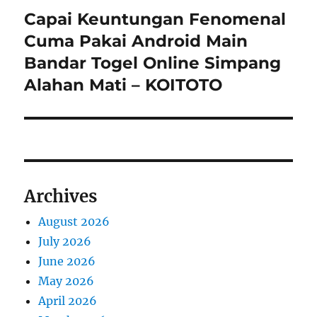
Capai Keuntungan Fenomenal
Next
post:
Cuma Pakai Android Main
Bandar Togel Online Simpang
Alahan Mati – KOITOTO
Archives
August 2026
July 2026
June 2026
May 2026
April 2026