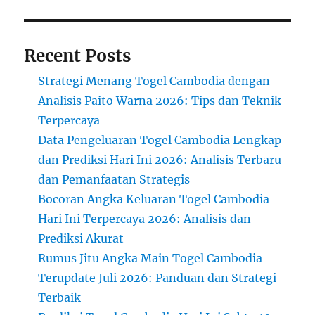
Recent Posts
Strategi Menang Togel Cambodia dengan
Analisis Paito Warna 2026: Tips dan Teknik
Terpercaya
Data Pengeluaran Togel Cambodia Lengkap
dan Prediksi Hari Ini 2026: Analisis Terbaru
dan Pemanfaatan Strategis
Bocoran Angka Keluaran Togel Cambodia
Hari Ini Terpercaya 2026: Analisis dan
Prediksi Akurat
Rumus Jitu Angka Main Togel Cambodia
Terupdate Juli 2026: Panduan dan Strategi
Terbaik