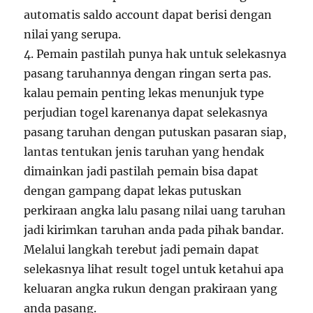
automatis saldo account dapat berisi dengan
nilai yang serupa.
4. Pemain pastilah punya hak untuk selekasnya
pasang taruhannya dengan ringan serta pas.
kalau pemain penting lekas menunjuk type
perjudian togel karenanya dapat selekasnya
pasang taruhan dengan putuskan pasaran siap,
lantas tentukan jenis taruhan yang hendak
dimainkan jadi pastilah pemain bisa dapat
dengan gampang dapat lekas putuskan
perkiraan angka lalu pasang nilai uang taruhan
jadi kirimkan taruhan anda pada pihak bandar.
Melalui langkah terebut jadi pemain dapat
selekasnya lihat result togel untuk ketahui apa
keluaran angka rukun dengan prakiraan yang
anda pasang.