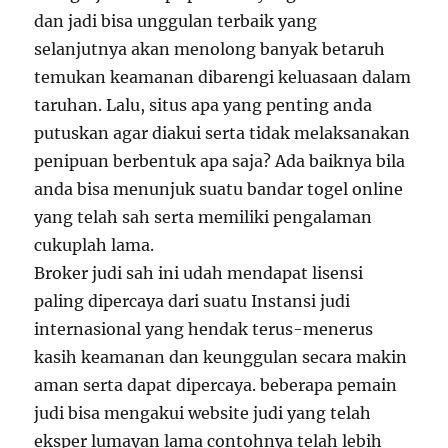
dan jadi bisa unggulan terbaik yang
selanjutnya akan menolong banyak betaruh
temukan keamanan dibarengi keluasaan dalam
taruhan. Lalu, situs apa yang penting anda
putuskan agar diakui serta tidak melaksanakan
penipuan berbentuk apa saja? Ada baiknya bila
anda bisa menunjuk suatu bandar togel online
yang telah sah serta memiliki pengalaman
cukuplah lama.
Broker judi sah ini udah mendapat lisensi
paling dipercaya dari suatu Instansi judi
internasional yang hendak terus-menerus
kasih keamanan dan keunggulan secara makin
aman serta dapat dipercaya. beberapa pemain
judi bisa mengakui website judi yang telah
eksper lumayan lama contohnya telah lebih