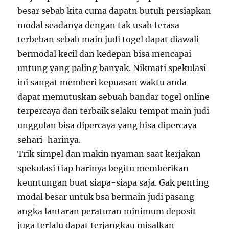
besar sebab kita cuma dapatn butuh persiapkan
modal seadanya dengan tak usah terasa
terbeban sebab main judi togel dapat diawali
bermodal kecil dan kedepan bisa mencapai
untung yang paling banyak. Nikmati spekulasi
ini sangat memberi kepuasan waktu anda
dapat memutuskan sebuah bandar togel online
terpercaya dan terbaik selaku tempat main judi
unggulan bisa dipercaya yang bisa dipercaya
sehari-harinya.
Trik simpel dan makin nyaman saat kerjakan
spekulasi tiap harinya begitu memberikan
keuntungan buat siapa-siapa saja. Gak penting
modal besar untuk bsa bermain judi pasang
angka lantaran peraturan minimum deposit
juga terlalu dapat terjangkau misalkan