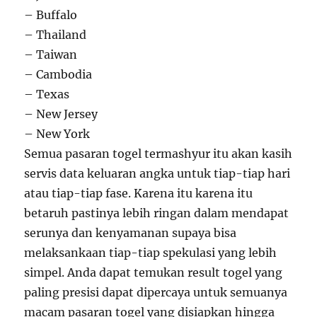
– Buffalo
– Thailand
– Taiwan
– Cambodia
– Texas
– New Jersey
– New York
Semua pasaran togel termashyur itu akan kasih
servis data keluaran angka untuk tiap-tiap hari
atau tiap-tiap fase. Karena itu karena itu
betaruh pastinya lebih ringan dalam mendapat
serunya dan kenyamanan supaya bisa
melaksankaan tiap-tiap spekulasi yang lebih
simpel. Anda dapat temukan result togel yang
paling presisi dapat dipercaya untuk semuanya
macam pasaran togel yang disiapkan hingga