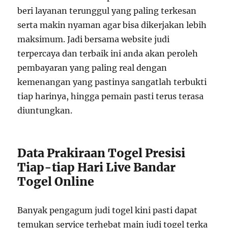
beri layanan terunggul yang paling terkesan
serta makin nyaman agar bisa dikerjakan lebih
maksimum. Jadi bersama website judi
terpercaya dan terbaik ini anda akan peroleh
pembayaran yang paling real dengan
kemenangan yang pastinya sangatlah terbukti
tiap harinya, hingga pemain pasti terus terasa
diuntungkan.
Data Prakiraan Togel Presisi
Tiap-tiap Hari Live Bandar
Togel Online
Banyak pengagum judi togel kini pasti dapat
temukan service terhebat main judi togel terka