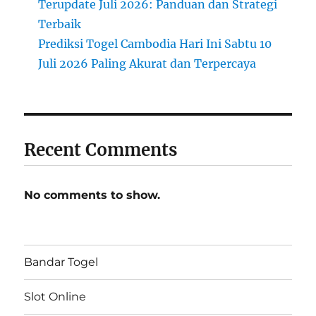
Terupdate Juli 2026: Panduan dan Strategi
Terbaik
Prediksi Togel Cambodia Hari Ini Sabtu 10
Juli 2026 Paling Akurat dan Terpercaya
Recent Comments
No comments to show.
Bandar Togel
Slot Online