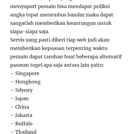
menyuport pemain bisa mendapat prdiksi
angka tepat menembus bandar maka dapat
sangatlah memberikan keuntungan untuk
siapa-siapa saja.
Servis yang pasti diberi tiap web judi akan
memberikan kepuasan terpenting waktu
pemain dapat taruhan buat beberapa alternatif
pasaran togel apa saja antara lain yaitu:
– Singapore
– Hongkong
– Sdyney
– Japan
– China
– Jakarta
– Buffalo
– Thailand