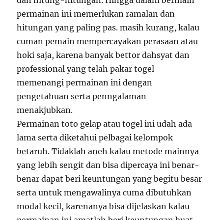
dan hitung-hitungan. Hingga dalam bermain
permainan ini memerlukan ramalan dan
hitungan yang paling pas. masih kurang, kalau
cuman pemain mempercayakan perasaan atau
hoki saja, karena banyak bettor dahsyat dan
professional yang telah pakar togel
memenangi permainan ini dengan
pengetahuan serta penngalaman
menakjubkan.
Permainan toto gelap atau togel ini udah ada
lama serta diketahui pelbagai kelompok
betaruh. Tidaklah aneh kalau metode mainnya
yang lebih sengit dan bisa dipercaya ini benar-
benar dapat beri keuntungan yang begitu besar
serta untuk mengawalinya cuma dibutuhkan
modal kecil, karenanya bisa dijelaskan kalau