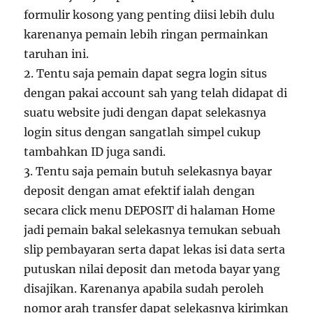
formulir kosong yang penting diisi lebih dulu
karenanya pemain lebih ringan permainkan
taruhan ini.
2. Tentu saja pemain dapat segra login situs
dengan pakai account sah yang telah didapat di
suatu website judi dengan dapat selekasnya
login situs dengan sangatlah simpel cukup
tambahkan ID juga sandi.
3. Tentu saja pemain butuh selekasnya bayar
deposit dengan amat efektif ialah dengan
secara click menu DEPOSIT di halaman Home
jadi pemain bakal selekasnya temukan sebuah
slip pembayaran serta dapat lekas isi data serta
putuskan nilai deposit dan metoda bayar yang
disajikan. Karenanya apabila sudah peroleh
nomor arah transfer dapat selekasnya kirimkan