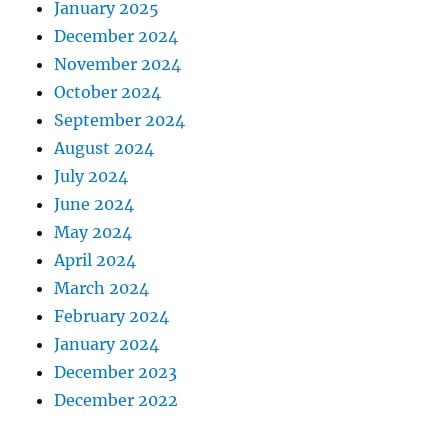
January 2025
December 2024
November 2024
October 2024
September 2024
August 2024
July 2024
June 2024
May 2024
April 2024
March 2024
February 2024
January 2024
December 2023
December 2022