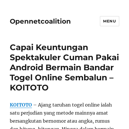
Opennetcoalition
MENU
Capai Keuntungan
Spektakuler Cuman Pakai
Android Bermain Bandar
Togel Online Sembalun –
KOITOTO
KOITOTO
– Ajang taruhan togel online ialah
satu perjudian yang metode mainnya amat
bersangkutan bernomor atau angka, rumus