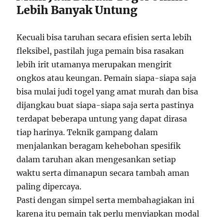
Lebih Banyak Untung
Kecuali bisa taruhan secara efisien serta lebih
fleksibel, pastilah juga pemain bisa rasakan
lebih irit utamanya merupakan mengirit
ongkos atau keungan. Pemain siapa-siapa saja
bisa mulai judi togel yang amat murah dan bisa
dijangkau buat siapa-siapa saja serta pastinya
terdapat beberapa untung yang dapat dirasa
tiap harinya. Teknik gampang dalam
menjalankan beragam kehebohan spesifik
dalam taruhan akan mengesankan setiap
waktu serta dimanapun secara tambah aman
paling dipercaya.
Pasti dengan simpel serta membahagiakan ini
karena itu pemain tak perlu menyiapkan modal