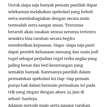
Untuk siapa saja banyak pemain pastilah dapat
selekasnya melakukan spekulasi yang heboh
serta membahagiakan dengan secara main
termudah serta sangat aman. Tentunya
betaruh akan rasakan semua serunya tertentu
sewaktu bisa taruhan secara begitu
memberikan kepuasan. Siapa-siapa saja pasti
dapat peroleh keluasaan menang dan main judi
togel sebagai perjudian togel terka angka yang
paling benar dan beri keuntungan yang
semakin banyak. Karenanya pastilah dalam
permainkan spekulasi ini tiap-tiap pemain
punya hak dalam bermain permainan ini pada
trik yang ringan dengan akses 24 jam di
sehari-harinya.
Adapun metode main serta pasang taruhan