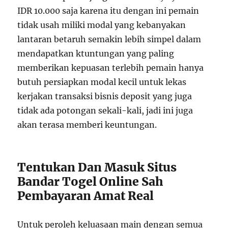
IDR 10.000 saja karena itu dengan ini pemain
tidak usah miliki modal yang kebanyakan
lantaran betaruh semakin lebih simpel dalam
mendapatkan ktuntungan yang paling
memberikan kepuasan terlebih pemain hanya
butuh persiapkan modal kecil untuk lekas
kerjakan transaksi bisnis deposit yang juga
tidak ada potongan sekali-kali, jadi ini juga
akan terasa memberi keuntungan.
Tentukan Dan Masuk Situs
Bandar Togel Online Sah
Pembayaran Amat Real
Untuk peroleh keluasaan main dengan semua