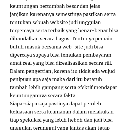
keuntungan bertambah besar dan jelas
janjikan karenanya semestinya pastikan serta
tentukan sebuah website judi unggulan
terpercaya serta terbaik yang benar-benar bisa
dihandalkan secara bagus. Tentunya pemain
butuh masuk bersama web-site judi bisa
dipercaya supaya bisa temukan pembayaran
amat real yang bisa direalisasikan secara riil.
Dalam pengertian, karena itu tidak ada wujud
penipuan apa saja maka dari itu betaruh
tambah lebih gampang serta efektif mendapat
keuntungannya secara fakta.
Siapa-siapa saja pastinya dapat peroleh
keluasaan serta keamanan dalam melakukan
tiap spekulasi yang lebih heboh dan jadi bisa
unggulan terunggul yang lantas akan tetap