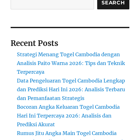
SEARCH
Recent Posts
Strategi Menang Togel Cambodia dengan
Analisis Paito Warna 2026: Tips dan Teknik
Terpercaya
Data Pengeluaran Togel Cambodia Lengkap
dan Prediksi Hari Ini 2026: Analisis Terbaru
dan Pemanfaatan Strategis
Bocoran Angka Keluaran Togel Cambodia
Hari Ini Terpercaya 2026: Analisis dan
Prediksi Akurat
Rumus Jitu Angka Main Togel Cambodia