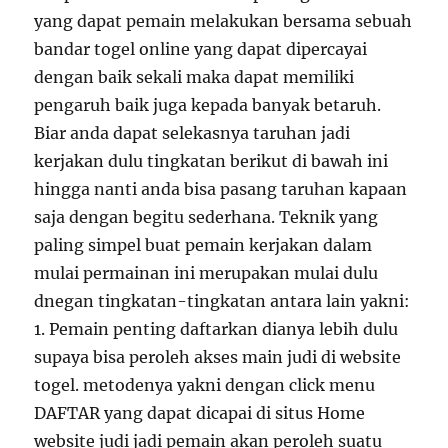
yang dapat pemain melakukan bersama sebuah
bandar togel online yang dapat dipercayai
dengan baik sekali maka dapat memiliki
pengaruh baik juga kepada banyak betaruh.
Biar anda dapat selekasnya taruhan jadi
kerjakan dulu tingkatan berikut di bawah ini
hingga nanti anda bisa pasang taruhan kapaan
saja dengan begitu sederhana. Teknik yang
paling simpel buat pemain kerjakan dalam
mulai permainan ini merupakan mulai dulu
dnegan tingkatan-tingkatan antara lain yakni:
1. Pemain penting daftarkan dianya lebih dulu
supaya bisa peroleh akses main judi di website
togel. metodenya yakni dengan click menu
DAFTAR yang dapat dicapai di situs Home
website judi jadi pemain akan peroleh suatu