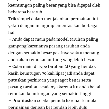
keuntungan paling besar yang bisa digapai oleh
beberapa betaruh.
Trik simpel dalam menjalankan permainan ini
yakni dengan mengimplementasikan berbagai
hal:
– Anda dapat main pada model taruhan paling
gampang karenanya pasang taruhan anda
dengan semakin besar pastinya waktu menang
anda akan temukan untung yang lebih besar.
– Coba main di type taruhan 2D yang hendak
kasih keuntugan 70 kali lipat jadi anda dapat
putuskan perkiraan yang sagat benar serta
pasang taruhan seadanya karena itu anda bakal
temukan keuntungan yang semakin tinggi.
– Prioritaskan selaku pemula karena itu mulai
permainan dengan bet rendah lebih dulu