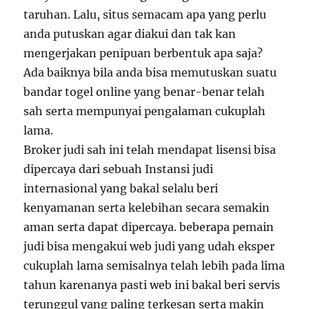
taruhan. Lalu, situs semacam apa yang perlu
anda putuskan agar diakui dan tak kan
mengerjakan penipuan berbentuk apa saja?
Ada baiknya bila anda bisa memutuskan suatu
bandar togel online yang benar-benar telah
sah serta mempunyai pengalaman cukuplah
lama.
Broker judi sah ini telah mendapat lisensi bisa
dipercaya dari sebuah Instansi judi
internasional yang bakal selalu beri
kenyamanan serta kelebihan secara semakin
aman serta dapat dipercaya. beberapa pemain
judi bisa mengakui web judi yang udah eksper
cukuplah lama semisalnya telah lebih pada lima
tahun karenanya pasti web ini bakal beri servis
terunggul yang paling terkesan serta makin