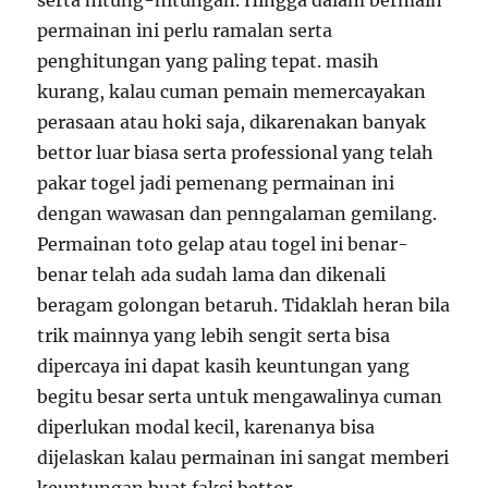
serta hitung-hitungan. Hingga dalam bermain
permainan ini perlu ramalan serta
penghitungan yang paling tepat. masih
kurang, kalau cuman pemain memercayakan
perasaan atau hoki saja, dikarenakan banyak
bettor luar biasa serta professional yang telah
pakar togel jadi pemenang permainan ini
dengan wawasan dan penngalaman gemilang.
Permainan toto gelap atau togel ini benar-
benar telah ada sudah lama dan dikenali
beragam golongan betaruh. Tidaklah heran bila
trik mainnya yang lebih sengit serta bisa
dipercaya ini dapat kasih keuntungan yang
begitu besar serta untuk mengawalinya cuman
diperlukan modal kecil, karenanya bisa
dijelaskan kalau permainan ini sangat memberi