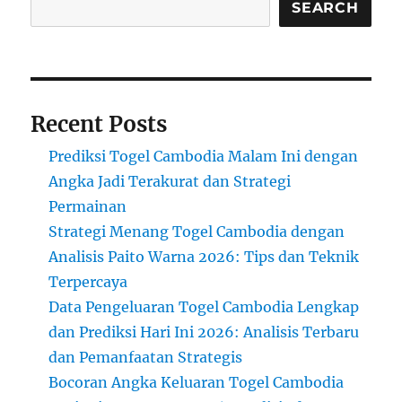
SEARCH
Recent Posts
Prediksi Togel Cambodia Malam Ini dengan
Angka Jadi Terakurat dan Strategi
Permainan
Strategi Menang Togel Cambodia dengan
Analisis Paito Warna 2026: Tips dan Teknik
Terpercaya
Data Pengeluaran Togel Cambodia Lengkap
dan Prediksi Hari Ini 2026: Analisis Terbaru
dan Pemanfaatan Strategis
Bocoran Angka Keluaran Togel Cambodia