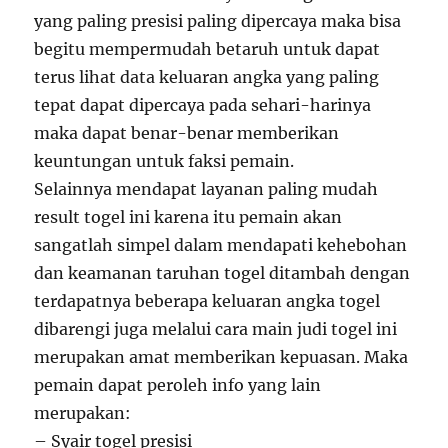
yang paling presisi paling dipercaya maka bisa
begitu mempermudah betaruh untuk dapat
terus lihat data keluaran angka yang paling
tepat dapat dipercaya pada sehari-harinya
maka dapat benar-benar memberikan
keuntungan untuk faksi pemain.
Selainnya mendapat layanan paling mudah
result togel ini karena itu pemain akan
sangatlah simpel dalam mendapati kehebohan
dan keamanan taruhan togel ditambah dengan
terdapatnya beberapa keluaran angka togel
dibarengi juga melalui cara main judi togel ini
merupakan amat memberikan kepuasan. Maka
pemain dapat peroleh info yang lain
merupakan:
– Syair togel presisi