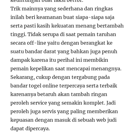
keuntungan buat faksi bettor.
Trik mainnya yang sederhana dan ringkas
inilah beri keamanan buat siapa-siapa saja
serta pasti kasih kekuatan menang bertambah
tinggi. Tidak serupa di saat pemain taruhan
secara off-line yaitu dengan berangkat ke
suatu bandar darat yang bahkan juga penuh
dampak karena itu perihal ini membikin
pemain kepelikan saat mencapai menangnya.
Sekarang, cukup dengan tergabung pada
bandar togel online terpercaya serta terbaik
karenanya betaruh akan tambah ringan
peroleh service yang semakin komplet. Jadi
peroleh juga servis yang paling memberikan
kepuasan dengan masuk di sebuah web judi
dapat dipercaya.