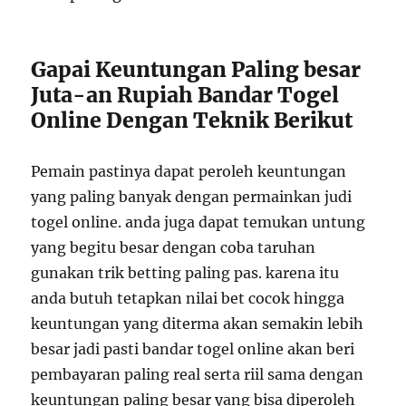
Gapai Keuntungan Paling besar
Juta-an Rupiah Bandar Togel
Online Dengan Teknik Berikut
Pemain pastinya dapat peroleh keuntungan
yang paling banyak dengan permainkan judi
togel online. anda juga dapat temukan untung
yang begitu besar dengan coba taruhan
gunakan trik betting paling pas. karena itu
anda butuh tetapkan nilai bet cocok hingga
keuntungan yang diterma akan semakin lebih
besar jadi pasti bandar togel online akan beri
pembayaran paling real serta riil sama dengan
keuntungan paling besar yang bisa diperoleh