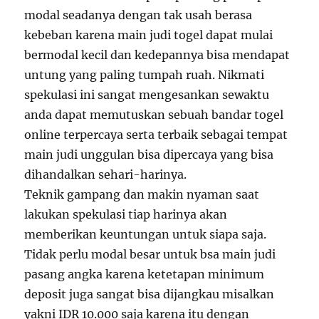
modal seadanya dengan tak usah berasa
kebeban karena main judi togel dapat mulai
bermodal kecil dan kedepannya bisa mendapat
untung yang paling tumpah ruah. Nikmati
spekulasi ini sangat mengesankan sewaktu
anda dapat memutuskan sebuah bandar togel
online terpercaya serta terbaik sebagai tempat
main judi unggulan bisa dipercaya yang bisa
dihandalkan sehari-harinya.
Teknik gampang dan makin nyaman saat
lakukan spekulasi tiap harinya akan
memberikan keuntungan untuk siapa saja.
Tidak perlu modal besar untuk bsa main judi
pasang angka karena ketetapan minimum
deposit juga sangat bisa dijangkau misalkan
yakni IDR 10.000 saja karena itu dengan