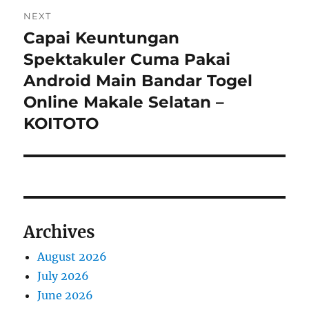
NEXT
Capai Keuntungan
Next
post:
Spektakuler Cuma Pakai
Android Main Bandar Togel
Online Makale Selatan –
KOITOTO
Archives
August 2026
July 2026
June 2026