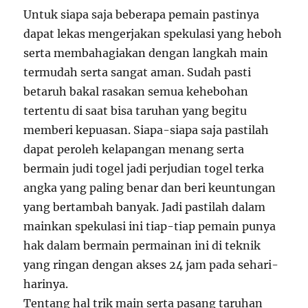
Untuk siapa saja beberapa pemain pastinya
dapat lekas mengerjakan spekulasi yang heboh
serta membahagiakan dengan langkah main
termudah serta sangat aman. Sudah pasti
betaruh bakal rasakan semua kehebohan
tertentu di saat bisa taruhan yang begitu
memberi kepuasan. Siapa-siapa saja pastilah
dapat peroleh kelapangan menang serta
bermain judi togel jadi perjudian togel terka
angka yang paling benar dan beri keuntungan
yang bertambah banyak. Jadi pastilah dalam
mainkan spekulasi ini tiap-tiap pemain punya
hak dalam bermain permainan ini di teknik
yang ringan dengan akses 24 jam pada sehari-
harinya.
Tentang hal trik main serta pasang taruhan