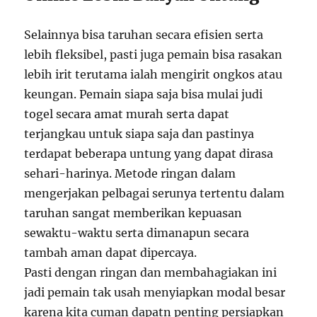
Selainnya bisa taruhan secara efisien serta
lebih fleksibel, pasti juga pemain bisa rasakan
lebih irit terutama ialah mengirit ongkos atau
keungan. Pemain siapa saja bisa mulai judi
togel secara amat murah serta dapat
terjangkau untuk siapa saja dan pastinya
terdapat beberapa untung yang dapat dirasa
sehari-harinya. Metode ringan dalam
mengerjakan pelbagai serunya tertentu dalam
taruhan sangat memberikan kepuasan
sewaktu-waktu serta dimanapun secara
tambah aman dapat dipercaya.
Pasti dengan ringan dan membahagiakan ini
jadi pemain tak usah menyiapkan modal besar
karena kita cuman dapatn penting persiapkan