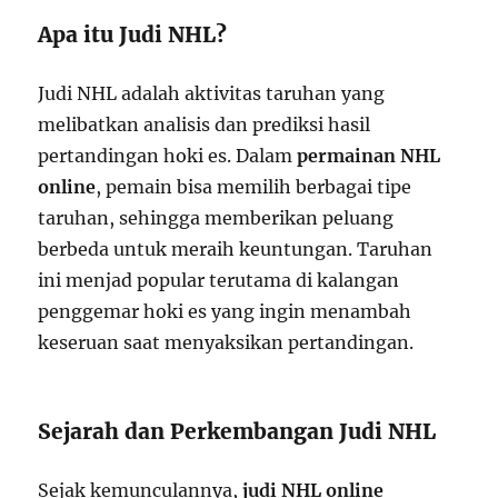
Apa itu Judi NHL?
Judi NHL adalah aktivitas taruhan yang
melibatkan analisis dan prediksi hasil
pertandingan hoki es. Dalam
permainan NHL
online
, pemain bisa memilih berbagai tipe
taruhan, sehingga memberikan peluang
berbeda untuk meraih keuntungan. Taruhan
ini menjad popular terutama di kalangan
penggemar hoki es yang ingin menambah
keseruan saat menyaksikan pertandingan.
Sejarah dan Perkembangan Judi NHL
Sejak kemunculannya,
judi NHL online