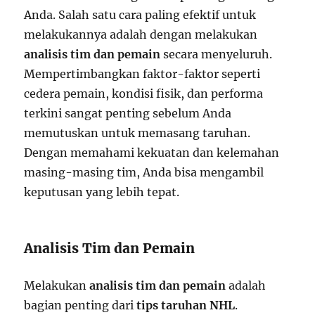
Anda. Salah satu cara paling efektif untuk
melakukannya adalah dengan melakukan
analisis tim dan pemain
secara menyeluruh.
Mempertimbangkan faktor-faktor seperti
cedera pemain, kondisi fisik, dan performa
terkini sangat penting sebelum Anda
memutuskan untuk memasang taruhan.
Dengan memahami kekuatan dan kelemahan
masing-masing tim, Anda bisa mengambil
keputusan yang lebih tepat.
Analisis Tim dan Pemain
Melakukan
analisis tim dan pemain
adalah
bagian penting dari
tips taruhan NHL
.