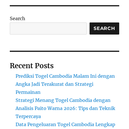
Search
SEARCH
Recent Posts
Prediksi Togel Cambodia Malam Ini dengan
Angka Jadi Terakurat dan Strategi
Permainan
Strategi Menang Togel Cambodia dengan
Analisis Paito Warna 2026: Tips dan Teknik
Terpercaya
Data Pengeluaran Togel Cambodia Lengkap