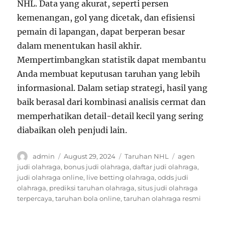
NHL. Data yang akurat, seperti persen
kemenangan, gol yang dicetak, dan efisiensi
pemain di lapangan, dapat berperan besar
dalam menentukan hasil akhir.
Mempertimbangkan statistik dapat membantu
Anda membuat keputusan taruhan yang lebih
informasional. Dalam setiap strategi, hasil yang
baik berasal dari kombinasi analisis cermat dan
memperhatikan detail-detail kecil yang sering
diabaikan oleh penjudi lain.
Author
Posted
Categories
Tags
admin
August 29, 2024
Taruhan NHL
agen
on
judi olahraga
,
bonus judi olahraga
,
daftar judi olahraga
,
judi olahraga online
,
live betting olahraga
,
odds judi
olahraga
,
prediksi taruhan olahraga
,
situs judi olahraga
terpercaya
,
taruhan bola online
,
taruhan olahraga resmi