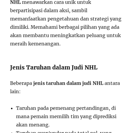
NHL
menawarkan cara unik untuk
berpartisipasi dalam aksi, sambil
memanfaatkan pengetahuan dan strategi yang
dimiliki. Memahami berbagai pilihan yang ada
akan membantu meningkatkan peluang untuk
meraih kemenangan.
Jenis Taruhan dalam Judi NHL
Beberapa
jenis taruhan dalam judi NHL
antara
lain:
Taruhan pada pemenang pertandingan, di
mana pemain memilih tim yang diprediksi
akan menang.
Taruhan over/under pada total gol, yang