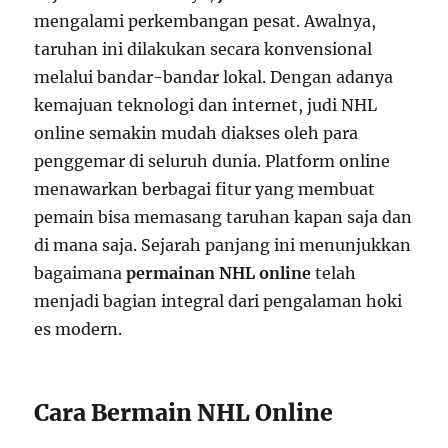
mengalami perkembangan pesat. Awalnya,
taruhan ini dilakukan secara konvensional
melalui bandar-bandar lokal. Dengan adanya
kemajuan teknologi dan internet, judi NHL
online semakin mudah diakses oleh para
penggemar di seluruh dunia. Platform online
menawarkan berbagai fitur yang membuat
pemain bisa memasang taruhan kapan saja dan
di mana saja. Sejarah panjang ini menunjukkan
bagaimana
permainan NHL online
telah
menjadi bagian integral dari pengalaman hoki
es modern.
Cara Bermain NHL Online