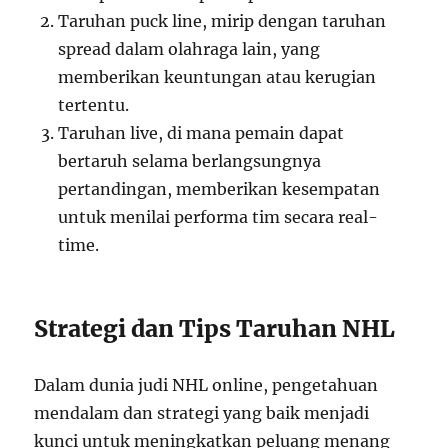
Taruhan puck line, mirip dengan taruhan
spread dalam olahraga lain, yang
memberikan keuntungan atau kerugian
tertentu.
Taruhan live, di mana pemain dapat
bertaruh selama berlangsungnya
pertandingan, memberikan kesempatan
untuk menilai performa tim secara real-
time.
Strategi dan Tips Taruhan NHL
Dalam dunia judi NHL online, pengetahuan
mendalam dan strategi yang baik menjadi
kunci untuk meningkatkan peluang menang