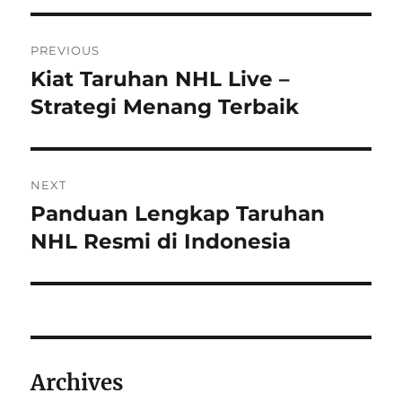
Post
PREVIOUS
navigation
Kiat Taruhan NHL Live –
Previous
post:
Strategi Menang Terbaik
NEXT
Panduan Lengkap Taruhan
Next
post:
NHL Resmi di Indonesia
Archives