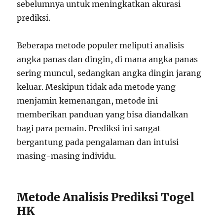
sebelumnya untuk meningkatkan akurasi
prediksi.
Beberapa metode populer meliputi analisis
angka panas dan dingin, di mana angka panas
sering muncul, sedangkan angka dingin jarang
keluar. Meskipun tidak ada metode yang
menjamin kemenangan, metode ini
memberikan panduan yang bisa diandalkan
bagi para pemain. Prediksi ini sangat
bergantung pada pengalaman dan intuisi
masing-masing individu.
Metode Analisis Prediksi Togel
HK