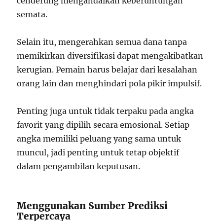
cenderung mengandalkan keberuntungan
semata.
Selain itu, mengerahkan semua dana tanpa
memikirkan diversifikasi dapat mengakibatkan
kerugian. Pemain harus belajar dari kesalahan
orang lain dan menghindari pola pikir impulsif.
Penting juga untuk tidak terpaku pada angka
favorit yang dipilih secara emosional. Setiap
angka memiliki peluang yang sama untuk
muncul, jadi penting untuk tetap objektif
dalam pengambilan keputusan.
Menggunakan Sumber Prediksi
Terpercaya