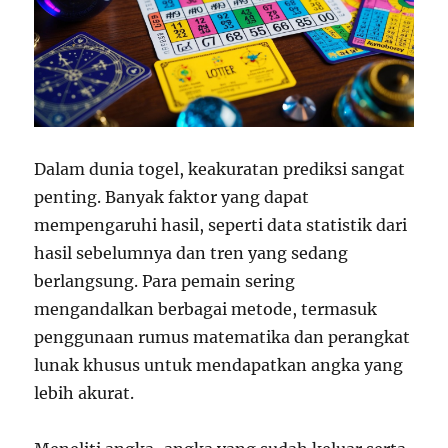
Dalam dunia togel, keakuratan prediksi sangat
penting. Banyak faktor yang dapat
mempengaruhi hasil, seperti data statistik dari
hasil sebelumnya dan tren yang sedang
berlangsung. Para pemain sering
mengandalkan berbagai metode, termasuk
penggunaan rumus matematika dan perangkat
lunak khusus untuk mendapatkan angka yang
lebih akurat.