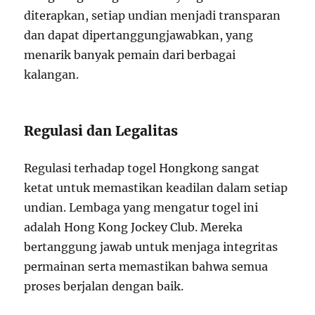
diterapkan, setiap undian menjadi transparan
dan dapat dipertanggungjawabkan, yang
menarik banyak pemain dari berbagai
kalangan.
Regulasi dan Legalitas
Regulasi terhadap togel Hongkong sangat
ketat untuk memastikan keadilan dalam setiap
undian. Lembaga yang mengatur togel ini
adalah Hong Kong Jockey Club. Mereka
bertanggung jawab untuk menjaga integritas
permainan serta memastikan bahwa semua
proses berjalan dengan baik.