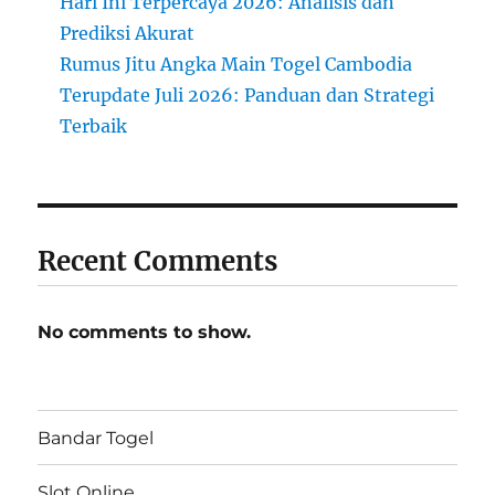
Hari Ini Terpercaya 2026: Analisis dan
Prediksi Akurat
Rumus Jitu Angka Main Togel Cambodia
Terupdate Juli 2026: Panduan dan Strategi
Terbaik
Recent Comments
No comments to show.
Bandar Togel
Slot Online