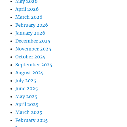
May 2026
April 2026
March 2026
February 2026
January 2026
December 2025
November 2025
October 2025
September 2025
August 2025
July 2025
June 2025
May 2025
April 2025
March 2025
February 2025