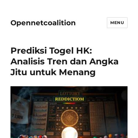
Opennetcoalition
MENU
Prediksi Togel HK:
Analisis Tren dan Angka
Jitu untuk Menang