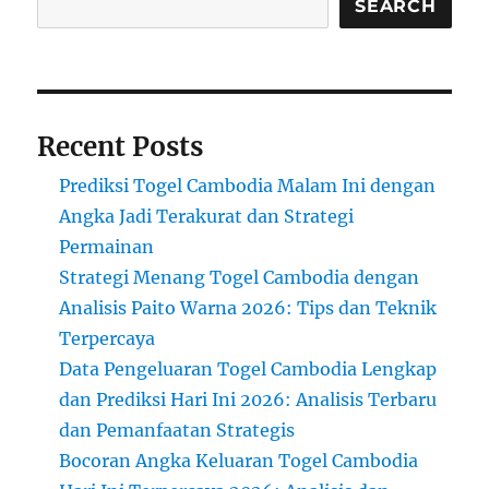
SEARCH
Recent Posts
Prediksi Togel Cambodia Malam Ini dengan
Angka Jadi Terakurat dan Strategi
Permainan
Strategi Menang Togel Cambodia dengan
Analisis Paito Warna 2026: Tips dan Teknik
Terpercaya
Data Pengeluaran Togel Cambodia Lengkap
dan Prediksi Hari Ini 2026: Analisis Terbaru
dan Pemanfaatan Strategis
Bocoran Angka Keluaran Togel Cambodia