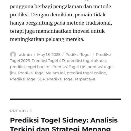
pengguna berbagi pengalaman dan metode
prediksi. Dengan demikian, pemain tidak
hanya bergantung pada metode tradisional,
tetapi juga memanfaatkan inovasi untuk
meningkatkan peluang mereka.
Author
Posted
Categories
Tags
admin
May 18, 2025
Pediksi Togel
Prediksi
on
Togel 2025
,
Prediksi Togel 4D
,
prediksi togel akurat
,
prediksi togel hari ini
,
Prediksi Togel HK
,
prediksi togel
jitu
,
Prediksi Togel Malam Ini
,
prediksi togel online
,
Prediksi Togel SGP
,
Prediksi Togel Terpercaya
Post
PREVIOUS
navigation
Prediksi Togel Sidney: Analisis
Previous
post:
Terkini dan Strategi Menang