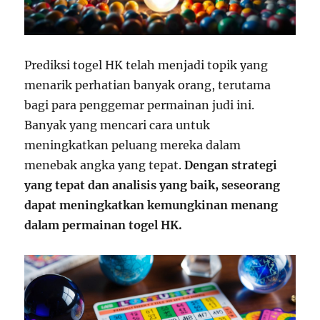
Prediksi togel HK telah menjadi topik yang
menarik perhatian banyak orang, terutama
bagi para penggemar permainan judi ini.
Banyak yang mencari cara untuk
meningkatkan peluang mereka dalam
menebak angka yang tepat.
Dengan strategi
yang tepat dan analisis yang baik, seseorang
dapat meningkatkan kemungkinan menang
dalam permainan togel HK.