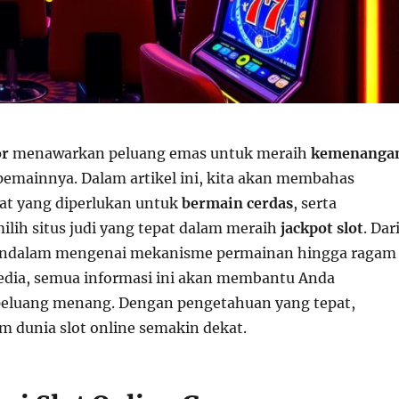
or
menawarkan peluang emas untuk meraih
kemenanga
pemainnya. Dalam artikel ini, kita akan membahas
sat yang diperlukan untuk
bermain cerdas
, serta
lih situs judi yang tepat dalam meraih
jackpot slot
. Dar
dalam mengenai mekanisme permainan hingga ragam
edia, semua informasi ini akan membantu Anda
eluang menang. Dengan pengetahuan yang tepat,
m dunia slot online semakin dekat.