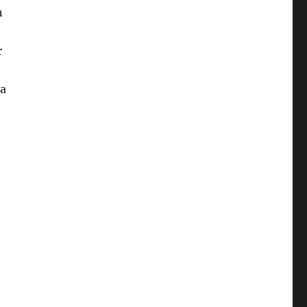
n
r
ya