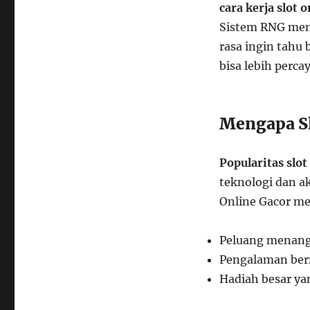
cara kerja slot o
Sistem RNG menc
rasa ingin tah
bisa lebih perca
Mengapa Sl
Popularitas slot
teknologi dan a
Online Gacor me
Peluang menang 
Pengalaman ber
Hadiah besar yan