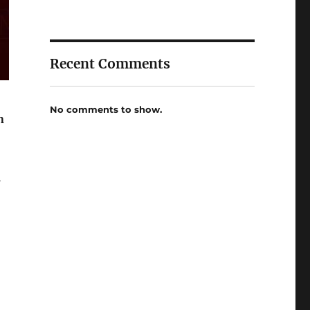
Recent Comments
No comments to show.
n
i