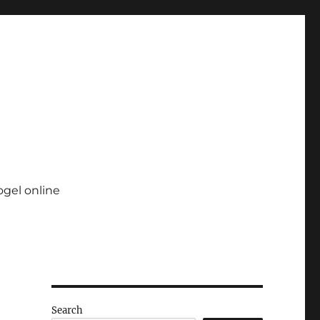
ogel online
Search