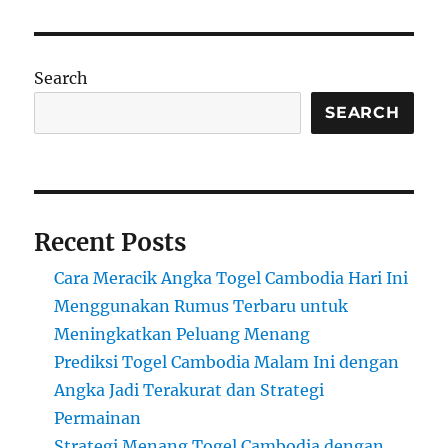
Search
SEARCH
Recent Posts
Cara Meracik Angka Togel Cambodia Hari Ini
Menggunakan Rumus Terbaru untuk
Meningkatkan Peluang Menang
Prediksi Togel Cambodia Malam Ini dengan
Angka Jadi Terakurat dan Strategi
Permainan
Strategi Menang Togel Cambodia dengan