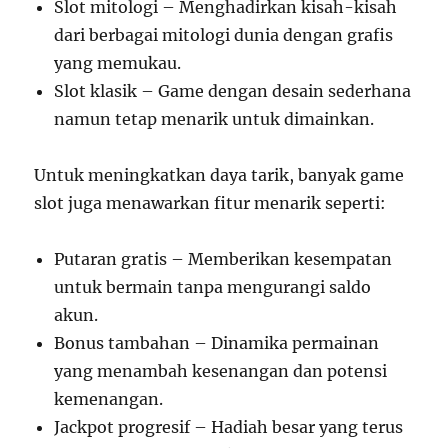
Slot mitologi – Menghadirkan kisah-kisah
dari berbagai mitologi dunia dengan grafis
yang memukau.
Slot klasik – Game dengan desain sederhana
namun tetap menarik untuk dimainkan.
Untuk meningkatkan daya tarik, banyak game
slot juga menawarkan fitur menarik seperti:
Putaran gratis – Memberikan kesempatan
untuk bermain tanpa mengurangi saldo
akun.
Bonus tambahan – Dinamika permainan
yang menambah kesenangan dan potensi
kemenangan.
Jackpot progresif – Hadiah besar yang terus