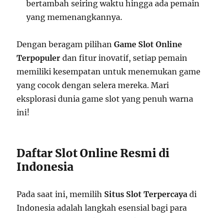
bertambah seiring waktu hingga ada pemain
yang memenangkannya.
Dengan beragam pilihan
Game Slot Online
Terpopuler
dan fitur inovatif, setiap pemain
memiliki kesempatan untuk menemukan game
yang cocok dengan selera mereka. Mari
eksplorasi dunia game slot yang penuh warna
ini!
Daftar Slot Online Resmi di
Indonesia
Pada saat ini, memilih
Situs Slot Terpercaya
di
Indonesia adalah langkah esensial bagi para