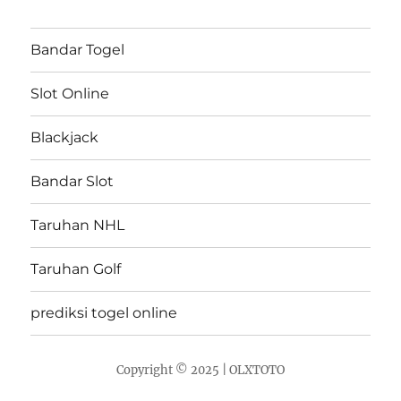
Bandar Togel
Slot Online
Blackjack
Bandar Slot
Taruhan NHL
Taruhan Golf
prediksi togel online
Copyright © 2025 |
OLXTOTO