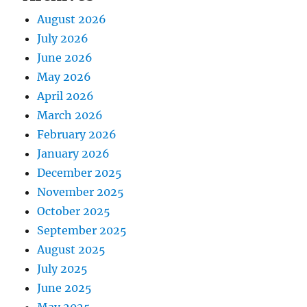
August 2026
July 2026
June 2026
May 2026
April 2026
March 2026
February 2026
January 2026
December 2025
November 2025
October 2025
September 2025
August 2025
July 2025
June 2025
May 2025