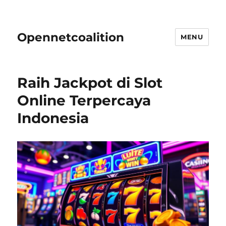
Opennetcoalition
MENU
Raih Jackpot di Slot
Online Terpercaya
Indonesia