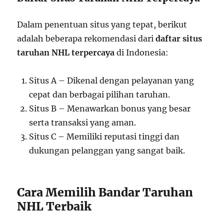
Dalam penentuan situs yang tepat, berikut
adalah beberapa rekomendasi dari
daftar situs
taruhan NHL terpercaya
di Indonesia:
Situs A – Dikenal dengan pelayanan yang
cepat dan berbagai pilihan taruhan.
Situs B – Menawarkan bonus yang besar
serta transaksi yang aman.
Situs C – Memiliki reputasi tinggi dan
dukungan pelanggan yang sangat baik.
Cara Memilih Bandar Taruhan
NHL Terbaik