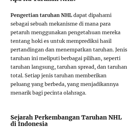
Pengertian taruhan NHL
dapat dipahami
sebagai sebuah mekanisme di mana para
petaruh menggunakan pengetahuan mereka
tentang hoki es untuk memprediksi hasil
pertandingan dan menempatkan taruhan. Jenis
taruhan ini meliputi berbagai pilihan, seperti
taruhan langsung, taruhan spread, dan taruhan
total. Setiap jenis taruhan memberikan
peluang yang berbeda, yang menjadikannya
menarik bagi pecinta olahraga.
Sejarah Perkembangan Taruhan NHL
di Indonesia