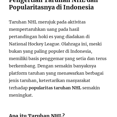
Popularitasnya di Indonesia
Taruhan NHL merujuk pada aktivitas
mempertaruhkan uang pada hasil
pertandingan hoki es yang diadakan di
National Hockey League. Olahraga ini, meski
bukan yang paling populer di Indonesia,
memiliki basis penggemar yang setia dan terus
berkembang. Dengan semakin banyaknya
platform taruhan yang menawarkan berbagai
jenis taruhan, ketertarikan masyarakat
terhadap
popularitas taruhan NHL
semakin
meningkat.
Apa itu Taruhan NHL?