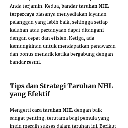
Anda terjamin. Kedua,
bandar taruhan NHL
terpercaya
biasanya menyediakan layanan
pelanggan yang lebih baik, sehingga setiap
keluhan atau pertanyaan dapat ditangani
dengan cepat dan efisien. Ketiga, ada
kemungkinan untuk mendapatkan penawaran
dan bonus menarik ketika bergabung dengan
bandar resmi.
Tips dan Strategi Taruhan NHL
yang Efektif
Mengerti
cara taruhan NHL
dengan baik
sangat penting, terutama bagi pemula yang
ingin meraih sukses dalam taruhan ini. Berikut